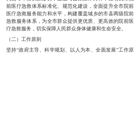
前医疗急救体系标准化、规范化建设，全面提升全市院前
医疗急救服务能力和水平，构建覆盖城乡的市县两级院前
急救服务体系，为全市群众提供更优质、更高效的院前医
疗急救服务，切实保障人民群众身体健康和生命安全。
（二）工作原则
坚持“政府主导、科学规划、以人为本、全面发展”工作原
则，通过加大对院前医疗急救体系建设的资金投入和政策
保障力度，完善急救资源配置；统筹规划院前医疗急救体
系建设，促进区域院前医疗急救资源均衡流动；加强院前
医疗急救专业人才队伍建设，着力解决院前医疗急救人才
短缺问题；加强院前医疗急救基础设施、车辆装备、配套
设备等硬件建设促进院前医疗急救事业健康可持续发展，
不断提升人民群众对医疗急救服务的获得感、幸福感和安
全感。
（三）工作目标