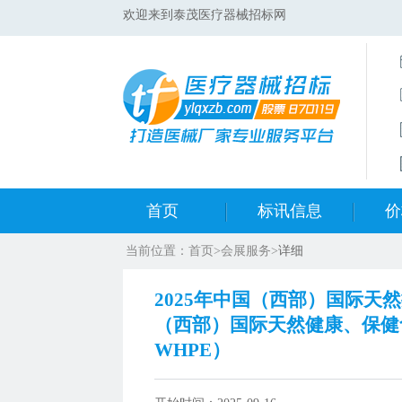
欢迎来到泰茂医疗器械招标网
首页
标讯信息
价
当前位置：
首页
>
会展服务
>
详细
集采标讯动态
中标
2025年中国（西部）国际天
集采标讯项目
开标
（西部）国际天然健康、保健食
WHPE）
医院标讯动态
目录