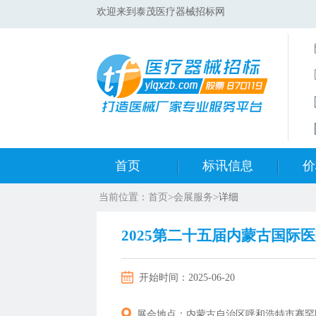
欢迎来到泰茂医疗器械招标网
首页
标讯信息
价
当前位置：
首页
>
会展服务
>
详细
集采标讯动态
中标
2025第二十五届内蒙古国际
集采标讯项目
开标
开始时间：
2025-06-20
医院标讯动态
目录
展会地点：
内蒙古自治区呼和浩特市赛罕