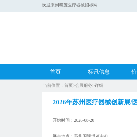
欢迎来到泰茂医疗器械招标网
首页
标讯信息
价
当前位置：
首页
>
会展服务
>
详细
集采标讯动态
中标
2026年苏州医疗器械创新展/
集采标讯项目
开标
开始时间：
2026-08-20
医院标讯动态
目录
展会地点：
苏州国际博览中心