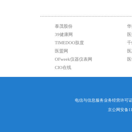
泰茂股份
华
39健康网
医
TIMEDOO肽度
千
医盟网
医
OFweek仪器仪表网
医
CIO在线
电信与信息服务业务经营许可证编号
京公网安备1101