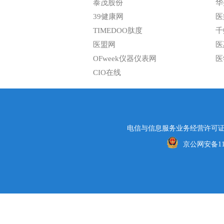
泰茂股份
华
39健康网
医
TIMEDOO肽度
千
医盟网
医
OFweek仪器仪表网
医
CIO在线
电信与信息服务业务经营许可证编号
京公网安备1101