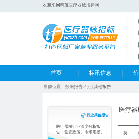
欢迎来到泰茂医疗器械招标网
首页
标讯信息
价
当前位置：
数据报告
>
行业其他报告
集采标讯动态
中标
集采标讯项目
开标
医疗器
行业其他报告
医院标讯动态
目录
医疗器械行业深度分析报
告：监管政策、市场规模、
类 别
未来趋势、机遇挑战