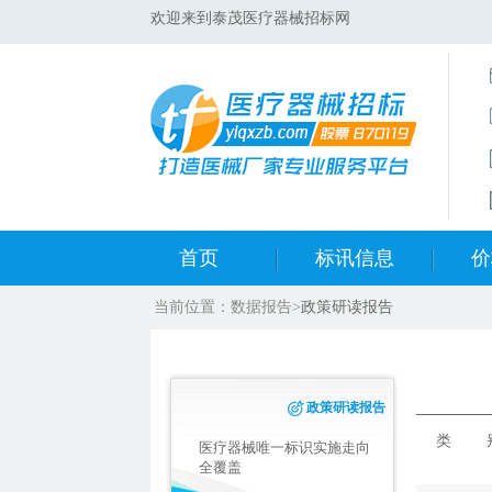
欢迎来到泰茂医疗器械招标网
首页
标讯信息
价
当前位置：
数据报告
>
政策研读报告
集采标讯动态
中标
集采标讯项目
开标
政策研读报告
医院标讯动态
目录
类 别
医疗器械唯一标识实施走向
全覆盖