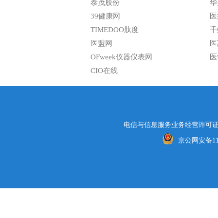
泰茂股份
华
39健康网
医
TIMEDOO肽度
千
医盟网
医
OFweek仪器仪表网
医
CIO在线
电信与信息服务业务经营许可证编号
京公网安备1101