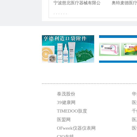
公司
宁波慈北医疗器械有限公
限公司
奥特麦德医
司
. . . . . .
司 OsteoMed
泰茂股份
华
39健康网
医
TIMEDOO肽度
千
医盟网
医
OFweek仪器仪表网
医
CIO在线