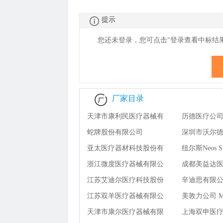
提示
您还未登录，您可点击“登录查看
中
标结
厂家目录
天津市康利民医疗器械有
历德医疗公司 
限公司
蛇牌股份有限公司
MEDICA S.r.l
深圳市沃尔
Aesculap AG
亚太医疗器材科技股份有
械技术有限
纽尔斯Neos Sur
限公司亞太醫療器材科技
浙江微度医疗器械有限公
成都美益达
股份有限公司
司
江苏艾迪尔医疗科技股份
公司
辛迪思有限公司 
有限公司
江苏双羊医疗器械有限公
GmbH
美敦力公司 Medt
司
天津市康尔医疗器械有限
上海双申医