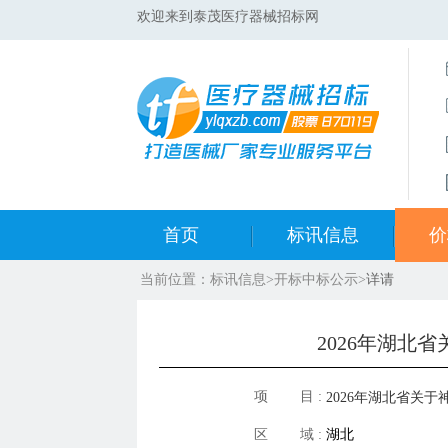
欢迎来到泰茂医疗器械招标网
首页
标讯信息
价
当前位置：
标讯信息
>
开标中标公示
>
详请
集采标讯动态
中标
集采标讯项目
开标
2026年湖北
医院标讯动态
目录
项 目 :
2026年湖北省关
区 域 :
湖北
接续采购中选结果