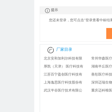
提示
您还未登录，您可点击“登录查看
中
标结
厂家目录
北京安和加利尔科技有限
常州华森医
公司
厚凯（天津） 医疗科技有
限公司
湖南半丘医
限公司
江苏百宁盈创医疗科技有
司
善彤医疗科技
限公司
上海逸思医疗科技股份有
限公司
深圳迈瑞生
限公司
武汉半谷医疗技术有限公
份有限公司
重庆迈科唯
司
公司