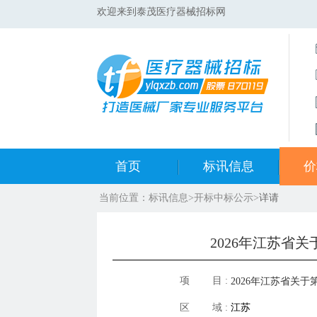
欢迎来到泰茂医疗器械招标网
首页
标讯信息
价
当前位置：
标讯信息
>
开标中标公示
>
详请
集采标讯动态
中标
集采标讯项目
开标
2026年江苏省
医院标讯动态
目录
项 目 :
2026年江苏省关
区 域 :
江苏
采购增补中选结果