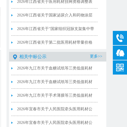
（试剂）
2026年江西省关于医用耗材挂网资格调整表
2026年江西省关于国家泌尿介入和药物涂层
球囊等12批医用耗材集采中选产品信息公布
2026年江西省关于“国家组织冠脉支架集中带
表
量采购”第二轮接续采购中选供应清单
2026年江西省关于第二批医用耗材带量价格
联动采购企业确认产品清单
相关中标公示
更多>>
2026年九江市关于血糖试纸等三类低值耗材
集采产品填报列表(耗材）
2026年九江市关于血糖试纸等三类低值耗材
集采产品填报列表(试剂）
2026年九江市关于手术薄膜等三类低值耗材
集采产品填报列表
2026年宜春市关于人民医院牵头医用耗材公
立医疗机构联盟集中带量采购协议量明细表
2026年宜春市关于人民医院牵头医用耗材公