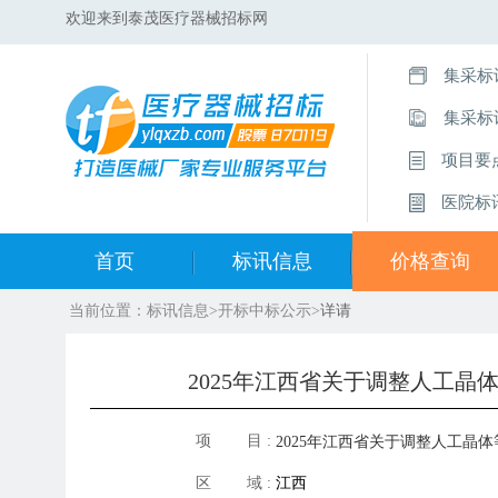
欢迎来到泰茂医疗器械招标网
集采标
集采标
项目要
医院标
首页
标讯信息
价格查询
当前位置：
标讯信息
>
开标中标公示
>
详请
集采标讯动态
中标集合查询
集采标讯项目
开标中标公示
2025年江西省关于调整人工
医院标讯动态
目录集合查询
项 目 :
2025年江西省关于调整人工晶体
区 域 :
江西
耗中选产品信息和挂网资格的附