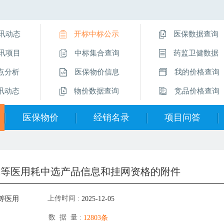
讯动态
开标中标公示
医保数据查询
讯项目
中标集合查询
药监卫健数据
点分析
医保物价信息
我的价格查询
讯动态
物价数据查询
竞品价格查询
医保物价
经销名录
项目问答
医保物价信息
经销企业名录
挂网操作指南
物价数据查询
直采价供应商
项目问答
晶体等医用耗中选产品信息和挂网资格的附件
医保数据查询
留言互动
上传时间 :
等医用
2025-12-05
数 据 量 :
12803条
件