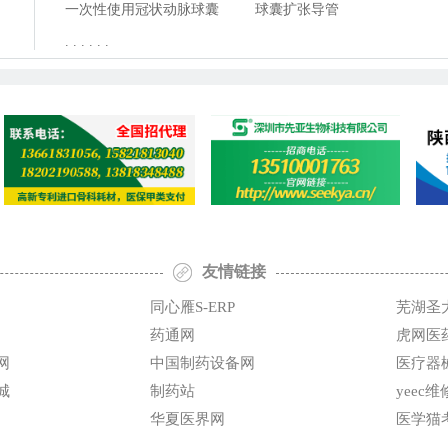
一次性使用冠状动脉球囊
管
球囊扩张导管
扩张导管
. . . . . .
友情链接
同心雁S-ERP
芜湖圣
药通网
虎网医
网
中国制药设备网
医疗器
城
制药站
yeec
华夏医界网
医学猫