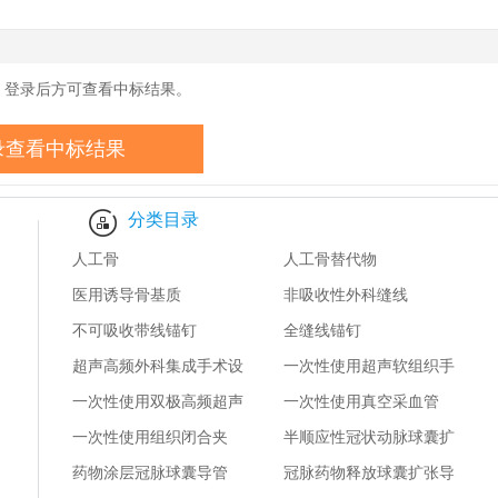
药监卫健数据
，登录后方可查看中标结果。
录查看中标结果
分类目录
人工骨
人工骨替代物
医用诱导骨基质
非吸收性外科缝线
不可吸收带线锚钉
全缝线锚钉
超声高频外科集成手术设
一次性使用超声软组织手
备
一次性使用双极高频超声
术刀头
一次性使用真空采血管
双输出手术器械-刀头
一次性使用组织闭合夹
半顺应性冠状动脉球囊扩
药物涂层冠脉球囊导管
张导管
冠脉药物释放球囊扩张导