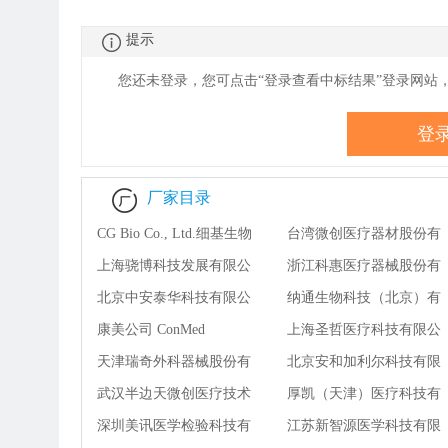
提示
您还未登录，您可点击“登录查看
中
标结果”登录网站
登
厂家目录
CG Bio Co., Ltd.细基生物
台湾微创医疗器材股份有
株式会社
上海骁博科技发展有限公
限公司
浙江科惠医疗器械股份有
司
北京中安泰华科技有限公
限公司
纳通生物科技（北京）有
司
康美公司 ConMed
限公司
上海圣哲医疗科技有限公
Corporation
天津瑞奇外科器械股份有
司
北京安和加利尔科技有限
限公司
武汉半边天微创医疗技术
公司
厚凯（天津）医疗科技有
有限公司
深圳美讯医学检验科技有
限公司
江苏新智源医学科技有限