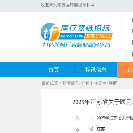
欢迎来到泰茂医疗器械招标网
首页
标讯信息
价
当前位置：
标讯信息
>
开标中标公示
>
详请
集采标讯动态
中标
集采标讯项目
开标
2025年江苏省关于医用
医院标讯动态
目录
项 目 :
2025年江苏省关
区 域 :
江苏
挂网产品公示表（2025