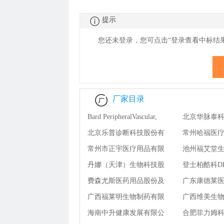
提示
您还未登录，您可点击“登录查看
中
标结
厂家目录
Bard PeripheralVascular,
北京华脉泰
Inc. 巴德外周血管股份有
北京乐普诊断科技股份有
份有限公司
常州哈福医
限公司
限公司
常州市正宇医疗用品有限
司
池州福艾堂
公司
丹娜（天津）生物科技股
公司
登士柏酷科DE
份有限公司
费森尤斯医药用品股份及
Caulk
广东康德莱
两合公司 FreseniusMedical
广西福莱明生物制药有限
有限公司
广西维美生
Care AG &Co. KGaA
公司
海南中升健康发展有限公
司
合肥菲力姆