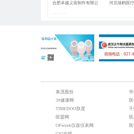
司
合肥卓越义齿制作有限公
河北瑞鹤医
司
. . . . . .
司
泰茂股份
华
39健康网
医
TIMEDOO肽度
千
医盟网
医
OFweek仪器仪表网
医
CIO在线