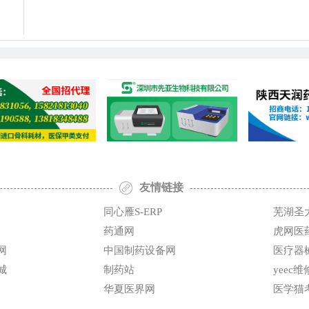
友情链接
同心雁S-ERP
芜湖圣
药通网
虎网医
网
中国制药设备网
医疗器
城
制药站
yeec
华夏医界网
医学猫