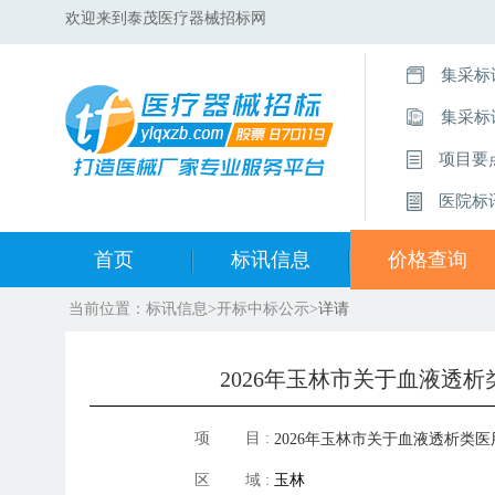
欢迎来到泰茂医疗器械招标网
集采标
集采标
项目要
医院标
首页
标讯信息
价格查询
当前位置：
标讯信息
>
开标中标公示
>
详请
集采标讯动态
中标集合查询
集采标讯项目
开标中标公示
2026年玉林市关于血液透
医院标讯动态
目录集合查询
项 目 :
2026年玉林市关于血液透析类医
区 域 :
玉林
接续采购中选产品供应清单