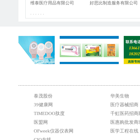
Care AG & Co. KGaA
技发展有限公司
维泰医疗用品有限公司
有限公司
好思比制造服务有限公司
Vital Healthcare Sdn. Bhd.
. . . . . .
HOSPITECH
MANUFACTURING
SERVICES SDN. BHD.
泰茂股份
华美生物
39健康网
医疗器械招商
TIMEDOO肽度
千虹医药招商
医盟网
医惠购批发商
OFweek仪器仪表网
医学工程在线
CIO在线