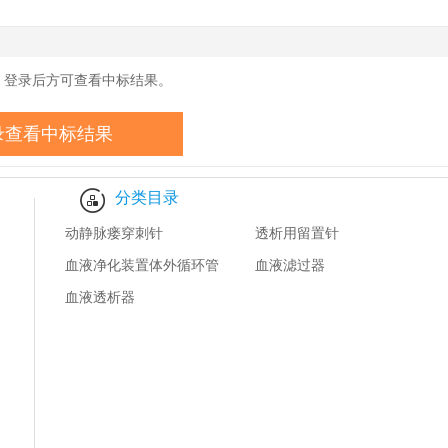
药监卫健数据
，登录后方可查看中标结果。
录查看中标结果
分类目录
动静脉瘘穿刺针
透析用留置针
血液净化装置体外循环管
血液滤过器
路
血液透析器