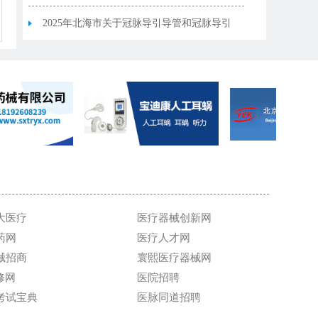
导丝协议期满接续集中带量采购新增中选产
2025年北海市关于冠脉导引导管和冠脉导引
品信息表
导丝协议期满接续集中带量采购中选结果
大医疗
医疗器械创新网
药网
医疗人才网
械招商
寰熙医疗器械网
维修网
医院招聘
考试宝典
医脉同道招聘