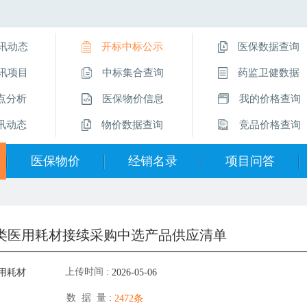
讯动态
开标中标公示
医保数据查询
讯项目
中标集合查询
药监卫健数据
点分析
医保物价信息
我的价格查询
讯动态
物价数据查询
竞品价格查询
医保物价
经销名录
项目问答
医保物价信息
经销企业名录
挂网操作指南
物价数据查询
直采价供应商
项目问答
析类医用耗材接续采购中选产品供应清单
医保数据查询
留言互动
上传时间 :
用耗材
2026-05-06
数 据 量 :
2472条