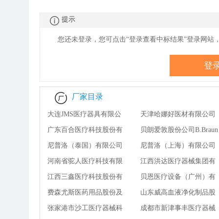
提示
您还未登录，您可点击“登录查看
中
标结果”登录网站
登
厂家目录
大连JMS医疗器具有限公
天津哈娜好医材有限公司
司
广东百合医疗科技股份有
贝朗爱敦股份公司B.Braun
限公司
尼普洛（泰国）有限公司
Avitum AG
尼普洛（上海）有限公司
Nipro （Thailand）
河南省驼人医疗科技有限
江西洪达医疗器械集团有
Corporation Limited
公司
江西三鑫医疗科技股份有
限公司
贝恩医疗设备（广州）有
限公司
费森尤斯医药用品股份及
限公司
山东威高血液净化制品股
两合公司Fresenius Medical
张家港市沙工医疗器械科
份有限公司
成都市新津事丰医疗器械