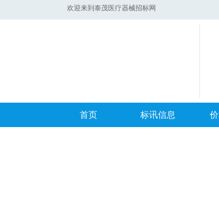
欢迎来到泰茂医疗器械招标网
首页
标讯信息
价
集采标讯动态
中标
集采标讯项目
开标
医院标讯动态
目录