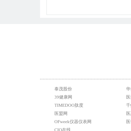
泰茂股份
华
39健康网
医
TIMEDOO肽度
千
医盟网
医
OFweek仪器仪表网
医
CIO在线