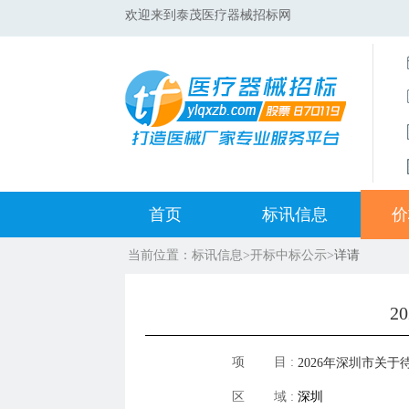
欢迎来到泰茂医疗器械招标网
首页
标讯信息
价
当前位置：
标讯信息
>
开标中标公示
>
详请
集采标讯动态
中标
集采标讯项目
开标
2
医院标讯动态
目录
项 目 :
2026年深圳市关于
区 域 :
深圳