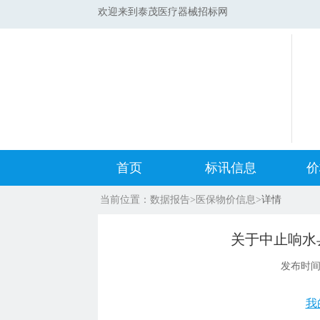
欢迎来到泰茂医疗器械招标网
首页
标讯信息
价
当前位置：
数据报告
>
医保物价信息
>
详情
集采标讯动态
中标
关于中止响水
集采标讯项目
开标
发布时
医院标讯动态
目录
我