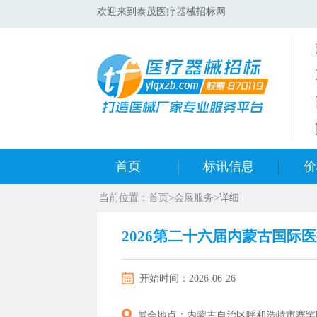
欢迎来到泰茂医疗器械招标网
首页
标讯信息
价
当前位置：
首页
>
会展服务
>
详细
集采标讯动态
中标
2026第二十六届内蒙古国际
集采标讯项目
开标
开始时间：
2026-06-26
医院标讯动态
目录
展会地点：
内蒙古自治区呼和浩特市赛罕