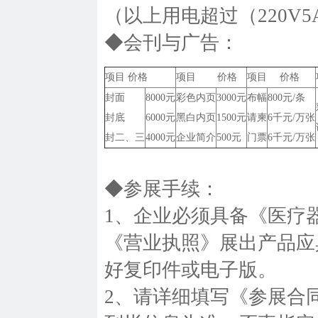
（以上用电超过（220V
◆会刊与广告：
项目 价格
项目 价格
项目 价格
封面
8000元
彩色内页
3000元
布幅
800元/条
封底
6000元
黑白内页
1500元
请柬
6千元/万张
封二、三
4000元
企业简介
500元
门票
6千元/万张
◆参展手续：
1、企业必须具备《医疗
《营业执照》展出产品应
好复印件或电子版。
2、请详细填写《参展合