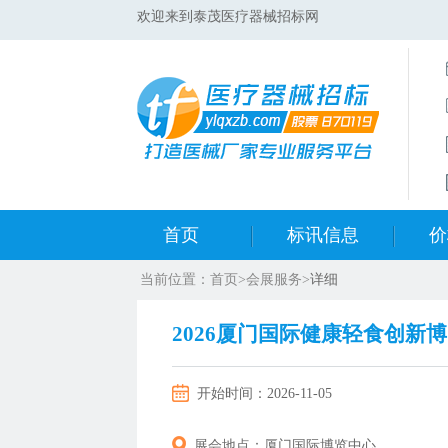
欢迎来到泰茂医疗器械招标网
首页
标讯信息
价
当前位置：
首页
>
会展服务
>
详细
集采标讯动态
中标
2026厦门国际健康轻食创新
集采标讯项目
开标
开始时间：
2026-11-05
医院标讯动态
目录
展会地点：
厦门国际博览中心