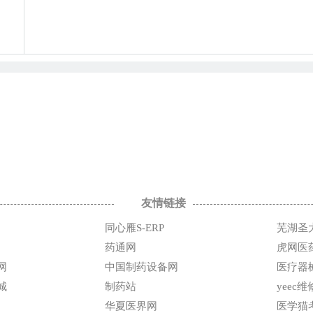
友情链接
同心雁S-ERP
芜湖圣
药通网
虎网医
网
中国制药设备网
医疗器
城
制药站
yeec
华夏医界网
医学猫