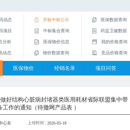
讯动态
开标中标公示
医保数据查询
讯项目
中标集合查询
药监卫健数据
点分析
医保物价信息
我的价格查询
讯动态
物价数据查询
竞品价格查询
医保物价
经销名录
项目问答
医保物价信息
经销企业名录
挂网操作指南
物价数据查询
直采价供应商
项目问答
关于做好结构心脏病封堵器类医用耗材省际联盟集中带
备工作的通知（待撤网产品表 ）
医保数据查询
留言互动
上传时间 :
中心关
2026-05-18