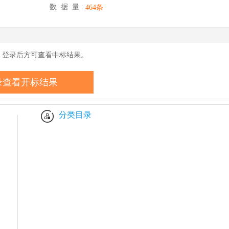
药监卫健数据
数 据 量 :
464条
耗材省
准备工
，登录后方可查看中标结果。
录查看开标结果
分类目录