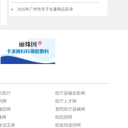
7_20260702（耗材）
2026年广州市关于全量商品目录
7_20260702（试剂）
大医疗
医疗器械创新网
药网
医疗人才网
械招商
寰熙医疗器械网
维修网
医院招聘
考试宝典
医脉同道招聘