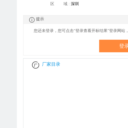
区 域 :
深圳
于做好结构心脏病封堵器类医用
际联盟集中带量采购和使用有关
提示
作的通知（待撤网产品表 ）
您还未登录，您可点击“登录查看
开
标结果”登录网站
登
厂家目录