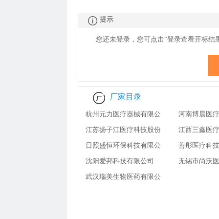
提示
您还未登录，您可点击“登录查看
开
标结
厂家目录
杭州元力医疗器械有限公
河南博晨医
司
江苏扬子江医疗科技股份
司
江西三鑫医
有限公司
日照盛恒环保科技有限公
限公司
善彤医疗科技
司
沈阳爱邦科技有限公司
公司
无锡市尚沃
武汉瑞美生物医药有限公
有限公司
司