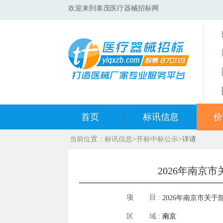
欢迎来到泰茂医疗器械招标网
首页
标讯信息
价
当前位置：
标讯信息
>
开标中标公示
>
详请
集采标讯动态
中标
集采标讯项目
开标
2026年南京市
医院标讯动态
目录
项 目 :
2026年南京市关
区 域 :
南京
格调整表2026.4.15