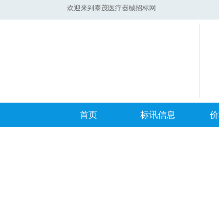
欢迎来到泰茂医疗器械招标网
首页
标讯信息
价
集采标讯动态
中标
集采标讯项目
开标
医院标讯动态
目录