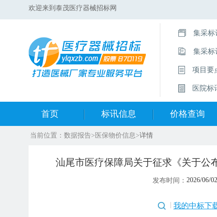
欢迎来到泰茂医疗器械招标网
集采标
集采标
项目要
医院标
首页
标讯信息
价格查询
当前位置：
数据报告
>
医保物价信息
>
详情
集采标讯动态
中标集合查询
汕尾市医疗保障局关于征求《关于公
集采标讯项目
开标中标公示
2026/06/0
发布时间：
医院标讯动态
目录集合查询
我的中标下