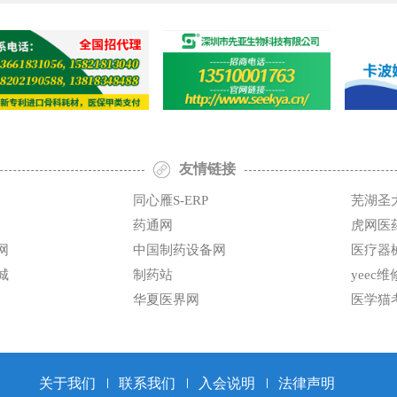
友情链接
同心雁S-ERP
芜湖圣
药通网
虎网医
网
中国制药设备网
医疗器
城
制药站
yeec
华夏医界网
医学猫
关于我们
联系我们
入会说明
法律声明