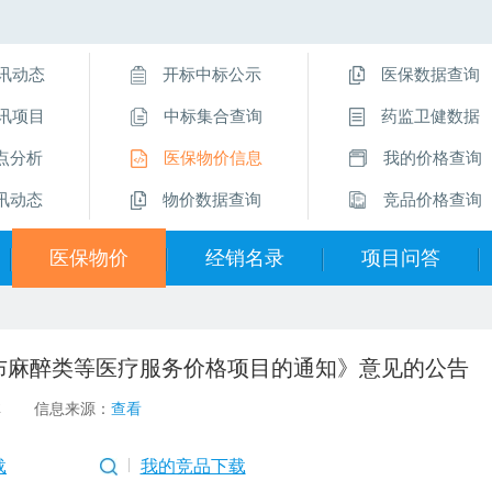
讯动态
开标中标公示
医保数据查询
讯项目
中标集合查询
药监卫健数据
点分析
医保物价信息
我的价格查询
讯动态
物价数据查询
竞品价格查询
医保物价
经销名录
项目问答
医保物价信息
经销企业名录
挂网操作指南
布麻醉类等医疗服务价格项目的通知》意见的公告
物价数据查询
直采价供应商
项目问答
2
信息来源：
查看
医保数据查询
留言互动
载
我的竞品下载