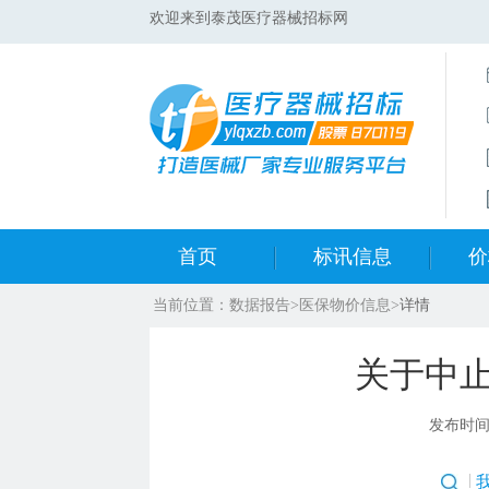
欢迎来到泰茂医疗器械招标网
首页
标讯信息
价
当前位置：
数据报告
>
医保物价信息
>
详情
集采标讯动态
中标
关于中
集采标讯项目
开标
发布时
医院标讯动态
目录