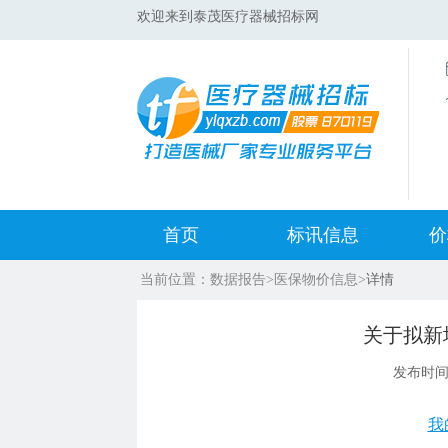
欢迎来到泰茂医疗器械招标网
首页
标讯信息
价
当前位置：
数据报告
>
医保物价信息
>
详情
集采标讯动态
中标
关于拟新
集采标讯项目
开标
发布时
医院标讯动态
目录
我